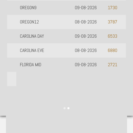
OREGON9
09-08-2026
1730
OREGON12
08-08-2026
3787
CAROLINA DAY
09-08-2026
6533
CAROLINA EVE
08-08-2026
6880
FLORIDA MID
09-08-2026
2721