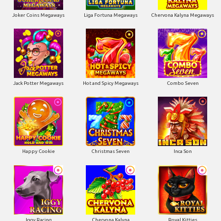
Joker Coins Megaways
Liga Fortuna Megaways
Chervona Kalyna Megaways
Jack Potter Megaways
Hot and Spicy Megaways
Combo Seven
Happy Cookie
Christmas Seven
Inca Son
Iggy Racing
Chervona Kalyna
Royal Kitties