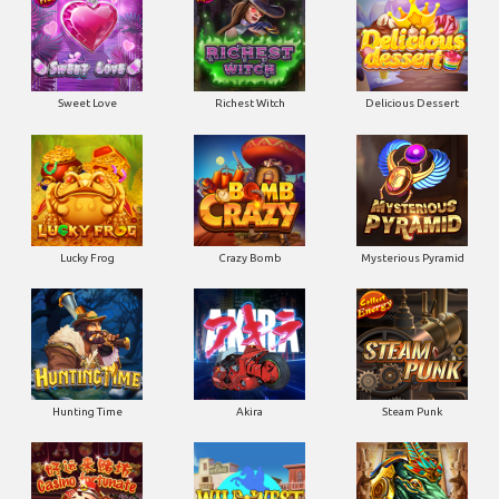
Sweet Love
Richest Witch
Delicious Dessert
Lucky Frog
Crazy Bomb
Mysterious Pyramid
Hunting Time
Akira
Steam Punk