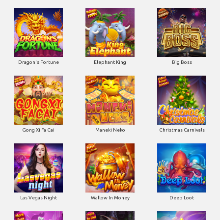
Dragon's Fortune
Elephant King
Big Boss
Gong Xi Fa Cai
Maneki Neko
Christmas Carnivals
Las Vegas Night
Wallow In Money
Deep Loot