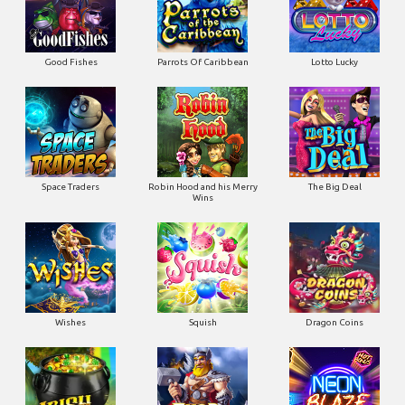
Good Fishes
Parrots Of Caribbean
Lotto Lucky
Space Traders
Robin Hood and his Merry
The Big Deal
Wins
Wishes
Squish
Dragon Coins