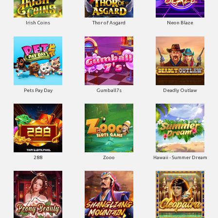
Irish Coins
Thor of Asgard
Neon Blaze
Pets Pay Day
Gumball7s
Deadly Outlaw
288
Zooo
Hawaii - Summer Dream