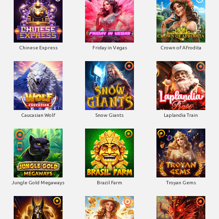
Chinese Express
Friday in Vegas
Crown of Afrodita
Caucasian Wolf
Snow Giants
Laplandia Train
Jungle Gold Megaways
Brazil Farm
Troyan Gems