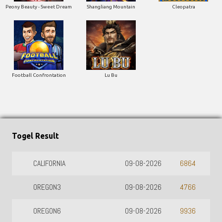
Peony Beauty - Sweet Dream
Shangliang Mountain
Cleopatra
Football Confrontation
Lu Bu
Togel Result
CALIFORNIA
09-08-2026
6864
OREGON3
09-08-2026
4766
OREGON6
09-08-2026
9936