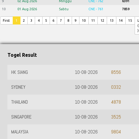
9
02 Aug 2026
Minggu
CNE - 762
6391
10
01 Aug 2026
Sabtu
CNE - 761
7859
First
1
2
3
4
5
6
7
8
9
10
11
12
13
14
15
(
)
Togel Result
HK SIANG
10-08-2026
8556
SYDNEY
10-08-2026
0332
THAILAND
10-08-2026
4878
SINGAPORE
10-08-2026
3525
MALAYSIA
10-08-2026
9804