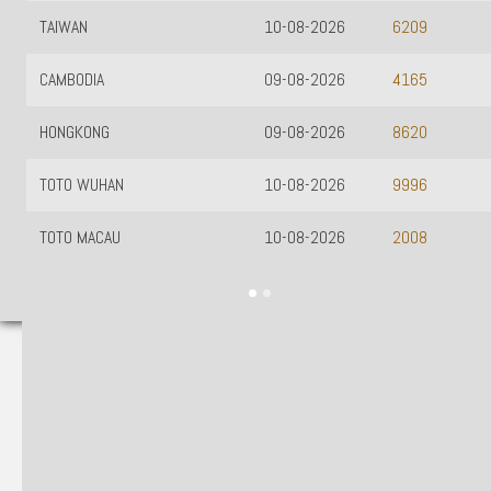
TAIWAN
10-08-2026
6209
CAMBODIA
09-08-2026
4165
HONGKONG
09-08-2026
8620
TOTO WUHAN
10-08-2026
9996
TOTO MACAU
10-08-2026
2008