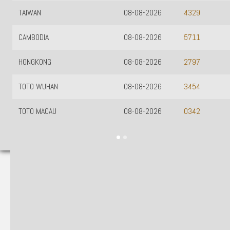
TAIWAN
08-08-2026
4329
CAMBODIA
08-08-2026
5711
HONGKONG
08-08-2026
2797
TOTO WUHAN
08-08-2026
3454
TOTO MACAU
08-08-2026
0342