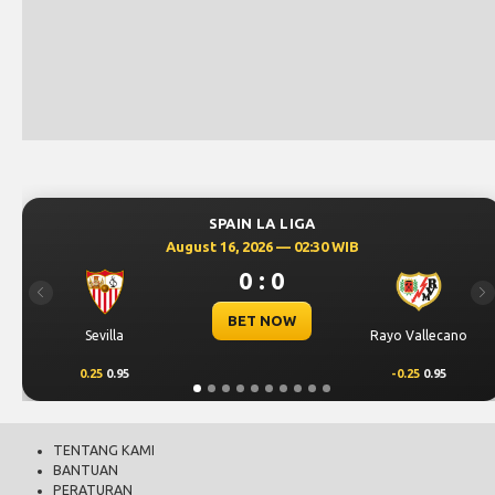
SPAIN LA LIGA
August 16, 2026 — 02:30 WIB
0 : 0
Previous
Ne
BET NOW
Sevilla
Rayo Vallecano
0.25
0.95
-0.25
0.95
TENTANG KAMI
BANTUAN
PERATURAN