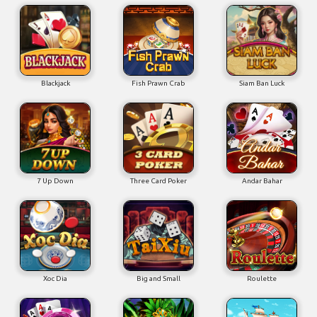
Blackjack
Fish Prawn Crab
Siam Ban Luck
7 Up Down
Three Card Poker
Andar Bahar
Xoc Dia
Big and Small
Roulette