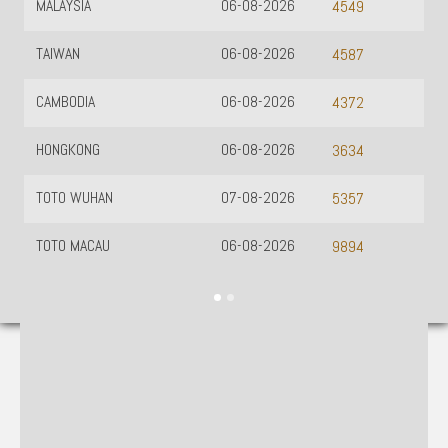
MALAYSIA
06-08-2026
O
4549
TAIWAN
06-08-2026
C
4587
CAMBODIA
06-08-2026
C
4372
HONGKONG
06-08-2026
F
3634
TOTO WUHAN
07-08-2026
5357
TOTO MACAU
06-08-2026
9894