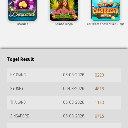
Baccarat
Samba Bingo
Caribbean Adventure Bingo
Togel Result
HK SIANG
06-08-2026
C
9220
SYDNEY
06-08-2026
O
4816
THAILAND
06-08-2026
O
1143
SINGAPORE
05-08-2026
O
0715