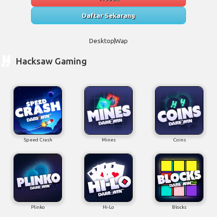
Daftar Sekarang
Desktop
Wap
Hacksaw Gaming
Speed Crash
Mines
Coins
Plinko
Hi-Lo
Blocks