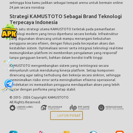
sehingga bisa kamu jadikan sebagai tempat arena untuk bermain online
24 jam secara nonstop
Strategi KAMUSTOTO Sebagai Brand Teknologi
Terpecaya Indonesia
Salah satu strategi utama KAMUSTOTO terletak pada pemanfaatan
teknologi modern yang terus diperbarui secara berkala. Infrastruktur
yang digunakan dirancang untuk mampu menangani kebutuhan
pengguna secara efisien, dengan fokus pada kecepatan akses dan
kestabilan sistem. Optimalisasi server serta integrasi teknologi real-time
memungkinkan platform ini memberikan pengalaman yang responsif
tanpa gangguan berarti, bahkan dalam kondisi trafik tinggi.
KAMUSTOTO mengembangkan sistem yang terintegrasi secara
menyeluruh untuk mendukung kinerja platform. Setiap komponen
dirancang agar saling terhubung dan bekerja secara sinkron, sehingga
meminimalkan risiko error serta meningkatkan efisiensi operasional.
Pendekatan ini memastikan pengguna mendapatkan akses yang lebih
lancar dengan performa yang tetap stabil.
© 2015 - 2026 Copyright KAMUSTOTO.
All Rights Reserved.
LAPOR PUSAT