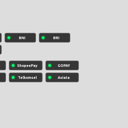
BNI
BRI
ShopeePay
GOPAY
Telkomsel
Axiata