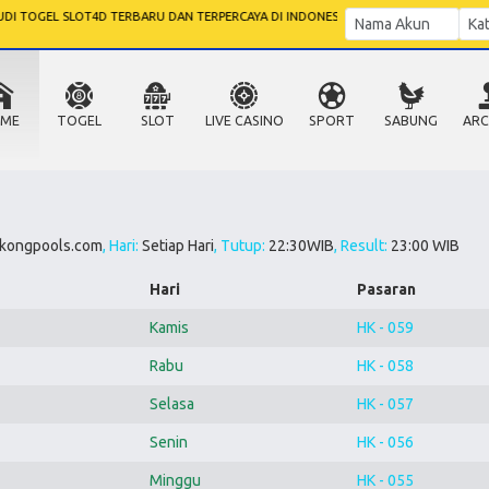
TOGEL SLOT4D TERBARU DAN TERPERCAYA DI INDONESIA - DEPOSIT PULSA VIA DANA
ME
TOGEL
SLOT
LIVE CASINO
SPORT
SABUNG
ARC
kongpools.com
, Hari:
Setiap Hari
, Tutup:
22:30WIB
, Result:
23:00 WIB
Hari
Pasaran
Kamis
HK - 059
Rabu
HK - 058
Selasa
HK - 057
Senin
HK - 056
Minggu
HK - 055