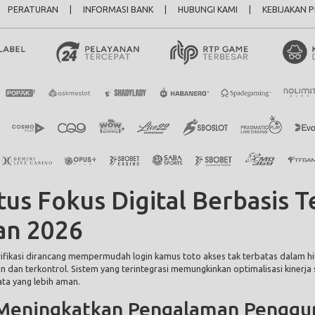
PERATURAN
|
INFORMASI BANK
|
HUBUNGI KAMI
|
KEBIJAKAN P
s Fokus Digital Berbasis T
an 2026
fikasi dirancang mempermudah login kamus toto akses tak terbatas dalam h
en dan terkontrol. Sistem yang terintegrasi memungkinkan optimalisasi kinerja
ta yang lebih aman.