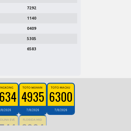
7292
1140
0409
5305
6583
ONGKONG
TOTO WUHAN
TOTO MACAU
634
4935
6300
/8/2026
7/8/2026
7/8/2026
OLINA EVE
FLORIDA MID
544
2994