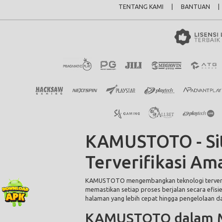
TENTANG KAMI
|
BANTUAN
|
KAMUSTOTO - Situ
Terverifikasi Am
KAMUSTOTO
mengembangkan teknologi terveri
memastikan setiap proses berjalan secara efisi
halaman yang lebih cepat hingga pengelolaan da