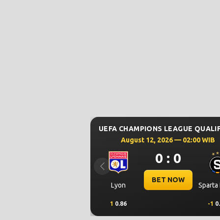
7/8/2026
7/8/20
UEFA CHAMPIONS LEAGUE QUALIFIERS
UEFA CHAMP
August 12, 2026 — 01:15 WIB
August
0 : 0
Previous
BET NOW
Slovan
Mjallby
Bodo Glimt
Bratislava
0.5
0.83
-0.5
0.99
0.75
0.82