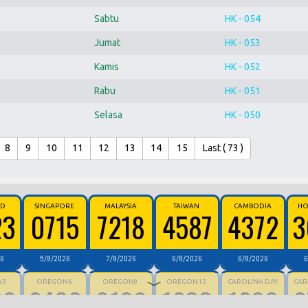
Sabtu
HK - 054
Jumat
HK - 053
Kamis
HK - 052
Rabu
HK - 051
Selasa
HK - 050
8
9
10
11
12
13
14
15
Last ( 73 )
ND
SINGAPORE
MALAYSIA
TAIWAN
CAMBODIA
H
23
0715
7218
4587
4372
3
26
5/8/2026
7/8/2026
6/8/2026
6/8/2026
6
N3
OREGON6
OREGON9
OREGON12
CAROLINA DAY
CAR
98
2406
0198
1233
1200
2