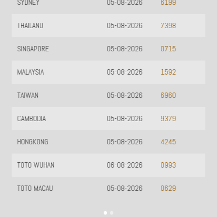
OREGON3
06-08-2026
9016
OREGON6
06-08-2026
9723
OREGON9
06-08-2026
7388
OREGON12
06-08-2026
1593
CAROLINA DAY
06-08-2026
9860
CAROLINA EVE
06-08-2026
2247
FLORIDA MID
06-08-2026
3907