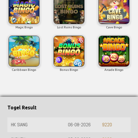
Magic Bingo
Lost Ruins Bingo
Cave Bingo
Caribbean Bingo
Bonus Bingo
Arcade Bingo
Togel Result
CALIFORNIA
06-08-2026
8371