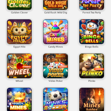
Golden Clover
Gold Rush: Wild Dig
Forest Tea Party
Egypt Hilo
Candy Mines
Bingo Bells
Wheel
Video Poker
Plinko