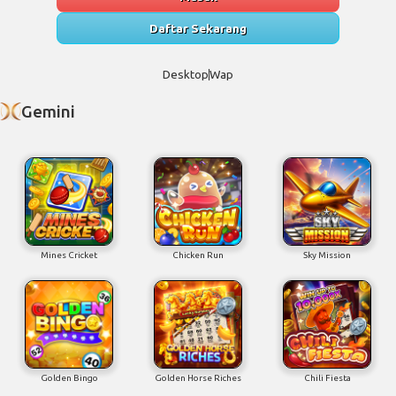
Daftar Sekarang
Desktop
Wap
Gemini
Mines Cricket
Chicken Run
Sky Mission
Golden Bingo
Golden Horse Riches
Chili Fiesta