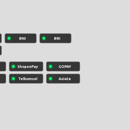
BNI
BRI
ShopeePay
GOPAY
Telkomsel
Axiata