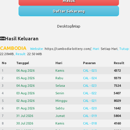
Masuk
Daftar Sekarang
Desktop
Wap
Hasil Keluaran
CAMBODIA
Website:
https://cambodia-lottery.com/
, Hari:
Setiap Hari
, Tutup:
22:20WIB
, Result:
22:50 WIB
No
Tanggal
Hari
Pasaran
Result
1
06 Aug 2026
Kamis
CAL - 025
4372
2
05 Aug 2026
Rabu
CAL - 024
9379
3
04 Aug 2026
Selasa
CAL - 023
7524
4
03 Aug 2026
Senin
CAL - 022
5407
5
02 Aug 2026
Minggu
CAL - 021
8029
6
01 Aug 2026
Sabtu
CAL - 020
1642
7
31 Jul 2026
Jumat
CAL - 019
5804
8
30 Jul 2026
Kamis
CAL - 018
4160