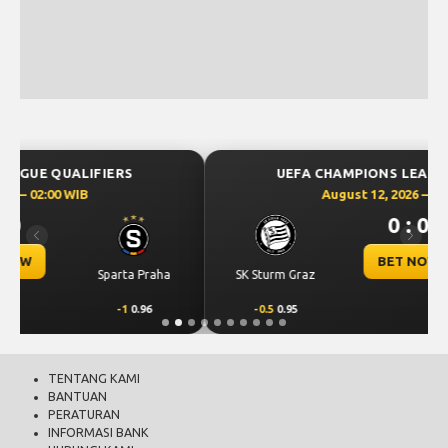
UEFA CHAMPIONS LEAGUE QUALIFIERS
August 12, 2026 — 01:30 WIB
0 : 0
Previous
Next
BET NOW
SK Sturm Graz
Fenerbahce
-0.5
0.95
0.5
0.87
TENTANG KAMI
BANTUAN
PERATURAN
INFORMASI BANK