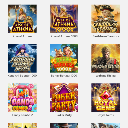
Rise of Athena
Rise of Athena 1000
Caribbean Treasure
Kunoichi Bounty 1000
Bunny Bonaza 1000
Wukong Rising
Candy Combo 2
Poker Party
Royal Gems