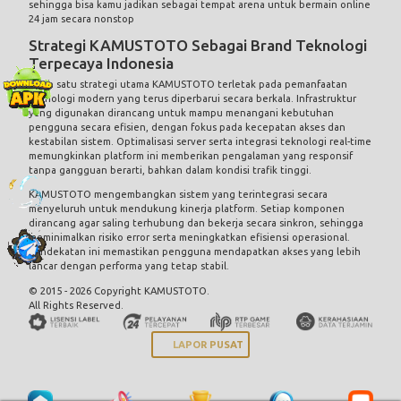
sehingga bisa kamu jadikan sebagai tempat arena untuk bermain online
24 jam secara nonstop
Strategi KAMUSTOTO Sebagai Brand Teknologi
Terpecaya Indonesia
Salah satu strategi utama KAMUSTOTO terletak pada pemanfaatan
teknologi modern yang terus diperbarui secara berkala. Infrastruktur
yang digunakan dirancang untuk mampu menangani kebutuhan
pengguna secara efisien, dengan fokus pada kecepatan akses dan
kestabilan sistem. Optimalisasi server serta integrasi teknologi real-time
memungkinkan platform ini memberikan pengalaman yang responsif
tanpa gangguan berarti, bahkan dalam kondisi trafik tinggi.
KAMUSTOTO mengembangkan sistem yang terintegrasi secara
menyeluruh untuk mendukung kinerja platform. Setiap komponen
dirancang agar saling terhubung dan bekerja secara sinkron, sehingga
meminimalkan risiko error serta meningkatkan efisiensi operasional.
Pendekatan ini memastikan pengguna mendapatkan akses yang lebih
lancar dengan performa yang tetap stabil.
© 2015 - 2026 Copyright KAMUSTOTO.
All Rights Reserved.
LAPOR PUSAT