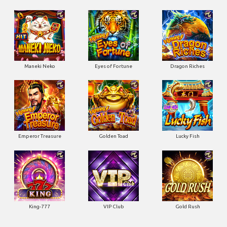
Maneki Neko
Eyes of Fortune
Dragon Riches
Emperor Treasure
Golden Toad
Lucky Fish
King-777
VIP Club
Gold Rush