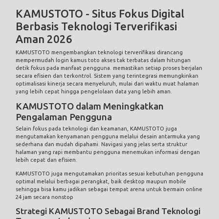
KAMUSTOTO - Situs Fokus Digital
Berbasis Teknologi Terverifikasi
Aman 2026
KAMUSTOTO
mengembangkan teknologi terverifikasi dirancang
mempermudah login kamus toto akses tak terbatas dalam hitungan
detik fokus pada manfaat pengguna. memastikan setiap proses berjalan
secara efisien dan terkontrol. Sistem yang terintegrasi memungkinkan
optimalisasi kinerja secara menyeluruh, mulai dari waktu muat halaman
yang lebih cepat hingga pengelolaan data yang lebih aman.
KAMUSTOTO dalam Meningkatkan
Pengalaman Pengguna
Selain fokus pada teknologi dan keamanan, KAMUSTOTO juga
mengutamakan kenyamanan pengguna melalui desain antarmuka yang
sederhana dan mudah dipahami. Navigasi yang jelas serta struktur
halaman yang rapi membantu pengguna menemukan informasi dengan
lebih cepat dan efisien.
KAMUSTOTO juga mengutamakan prioritas sesuai kebutuhan pengguna
optimal melalui berbagai perangkat, baik desktop maupun mobile
sehingga bisa kamu jadikan sebagai tempat arena untuk bermain online
24 jam secara nonstop
Strategi KAMUSTOTO Sebagai Brand Teknologi