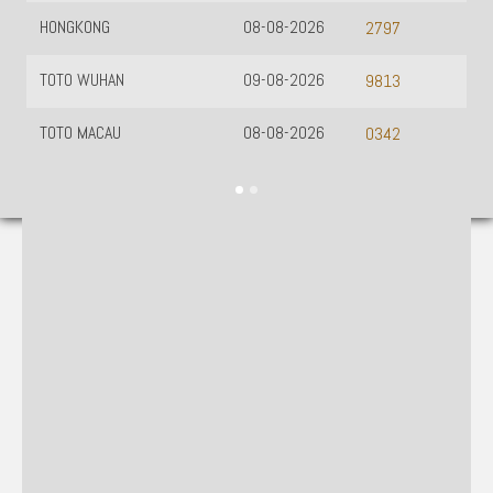
FLORIDA MID
09-08-2026
97
2721
13
42