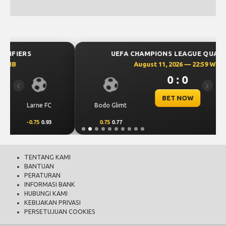
UEFA CHAMPIONS LEAGUE QUALIFIERS
August 11, 2026 — 22:59 WIB
0 : 0
Previous
Next
BET NOW
Bodo Glimt
Union Saint-Gilloise
0.75
0.77
-0.75
-0.95
TENTANG KAMI
BANTUAN
PERATURAN
INFORMASI BANK
HUBUNGI KAMI
KEBIJAKAN PRIVASI
PERSETUJUAN COOKIES