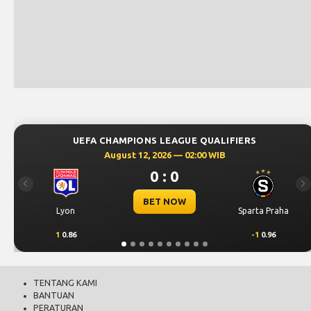
ONS LEAGUE QUALIFIERS
UEFA CHAMPIO
12, 2026 — 02:00 WIB
August 12
0 : 0
Previous
Ne
BET NOW
Sparta Praha
SK Sturm Graz
-1
0.96
-0.5
0.95
TENTANG KAMI
BANTUAN
PERATURAN