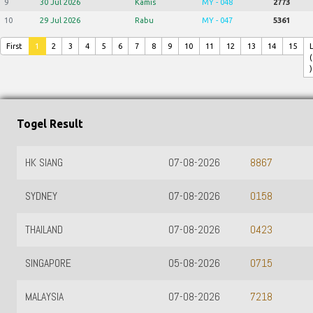
9
30 Jul 2026
Kamis
MY - 048
2773
10
29 Jul 2026
Rabu
MY - 047
5361
First
1
2
3
4
5
6
7
8
9
10
11
12
13
14
15
(
)
Togel Result
HK SIANG
07-08-2026
8867
SYDNEY
07-08-2026
0158
THAILAND
07-08-2026
0423
SINGAPORE
05-08-2026
0715
MALAYSIA
07-08-2026
7218