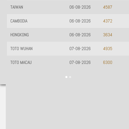
TAIWAN
06-08-2026
4587
CAMBODIA
06-08-2026
4372
HONGKONG
06-08-2026
3634
TOTO WUHAN
07-08-2026
4935
TOTO MACAU
07-08-2026
6300