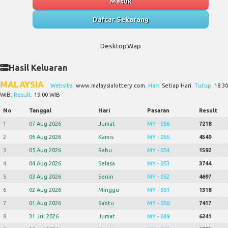
Masuk
Daftar Sekarang
Desktop
Wap
Hasil Keluaran
MALAYSIA
Website:
www.malaysialottery.com
, Hari:
Setiap Hari
, Tutup:
18:30
WIB
, Result:
19:00 WIB
No
Tanggal
Hari
Pasaran
Result
1
07 Aug 2026
Jumat
MY - 056
7218
2
06 Aug 2026
Kamis
MY - 055
4549
3
05 Aug 2026
Rabu
MY - 054
1592
4
04 Aug 2026
Selasa
MY - 053
3744
5
03 Aug 2026
Senin
MY - 052
4697
6
02 Aug 2026
Minggu
MY - 051
1318
7
01 Aug 2026
Sabtu
MY - 050
7417
8
31 Jul 2026
Jumat
MY - 049
6241