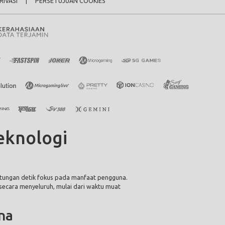
RIVASI
|
PERSETUJUAN COOKIES
eknologi
itungan detik fokus pada manfaat pengguna.
 secara menyeluruh, mulai dari waktu muat
na