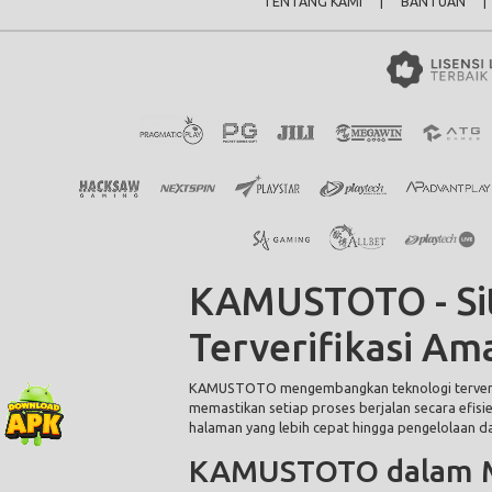
TENTANG KAMI
|
BANTUAN
|
Grimoire
Th
KAMUSTOTO - Situ
Terverifikasi Am
KAMUSTOTO
mengembangkan teknologi terveri
memastikan setiap proses berjalan secara efisi
halaman yang lebih cepat hingga pengelolaan da
KAMUSTOTO dalam M