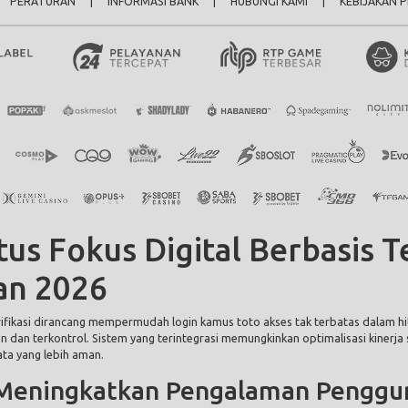
PERATURAN
|
INFORMASI BANK
|
HUBUNGI KAMI
|
KEBIJAKAN P
e Big Blue
s Fokus Digital Berbasis T
an 2026
fikasi dirancang mempermudah login kamus toto akses tak terbatas dalam h
en dan terkontrol. Sistem yang terintegrasi memungkinkan optimalisasi kinerja
ta yang lebih aman.
eningkatkan Pengalaman Penggu