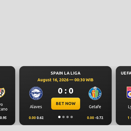
le of Alliance
Color Bingo
Book of Eg
26
8/8/2026
8/8/2026
8/8/2026
8/8/2026
8
era Panda
Treasures of Egypt
Bandito Ret
IERS
UEFA CHAMPIONS LEAGUE QUALIFIERS
UEF
August 12, 2026 — 01:15 WIB
0 : 0
BET NOW
Slovan
bahce
Mjallby
Bodo
Bratislava
.87
0.5
0.83
-0.5
0.99
0.7
gar Frenzy
Neko x Neko
Fortune Ho