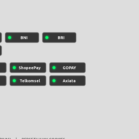
BNI
BRI
d Miner
Golden Legend
ShopeePay
GOPAY
Telkomsel
Axiata
Kung Fu Leopard