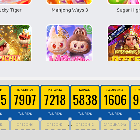
ucky Tiger
Mahjong Ways 3
Sugar Hig
ichu Pichu
Labuby
Legacy Of A
ND
SINGAPORE
MALAYSIA
TAIWAN
CAMBODIA
H
05
7907
7218
5838
1606
9
26
7/8/2026
7/8/2026
7/8/2026
7/8/2026
7
N3
OREGON6
OREGON9
OREGON12
CAROLINA DAY
CAR
35
6079
3397
3787
6936
6