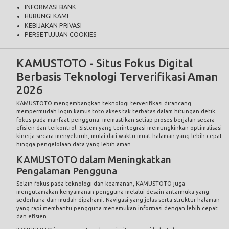
INFORMASI BANK
HUBUNGI KAMI
KEBIJAKAN PRIVASI
PERSETUJUAN COOKIES
KAMUSTOTO - Situs Fokus Digital
Berbasis Teknologi Terverifikasi Aman
2026
KAMUSTOTO
mengembangkan teknologi terverifikasi dirancang
mempermudah login kamus toto akses tak terbatas dalam hitungan detik
fokus pada manfaat pengguna. memastikan setiap proses berjalan secara
efisien dan terkontrol. Sistem yang terintegrasi memungkinkan optimalisasi
kinerja secara menyeluruh, mulai dari waktu muat halaman yang lebih cepat
hingga pengelolaan data yang lebih aman.
KAMUSTOTO dalam Meningkatkan
Pengalaman Pengguna
Selain fokus pada teknologi dan keamanan, KAMUSTOTO juga
mengutamakan kenyamanan pengguna melalui desain antarmuka yang
sederhana dan mudah dipahami. Navigasi yang jelas serta struktur halaman
yang rapi membantu pengguna menemukan informasi dengan lebih cepat
dan efisien.