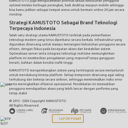
KAMUSTOTO juga mengutamakan prioritas sesuai kebutuhan pengguna
optimal melalui berbagai perangkat, baik desktop maupun mobile sehingga
bisa kamu jadikan sebagai tempat arena untuk bermain online 24 jam secara
nonstop
Strategi KAMUSTOTO Sebagai Brand Teknologi
Terpecaya Indonesia
Salah satu strategi utama KAMUSTOTO terletak pada pemanfaatan
teknologi modern yang terus diperbarui secara berkala. Infrastruktur yang
digunakan dirancang untuk mampu menangani kebutuhan pengguna secara
efisien, dengan fokus pada kecepatan akses dan kestabilan sistem.
Optimalisasi server serta integrasi teknologi real-time memungkinkan
platform ini memberikan pengalaman yang responsif tanpa gangguan
berarti, bahkan dalam kondisi trafik tinggi.
KAMUSTOTO mengembangkan sistem yang terintegrasi secara menyeluruh
untuk mendukung kinerja platform. Setiap komponen dirancang agar saling
terhubung dan bekerja secara sinkron, sehingga meminimalkan risiko error
serta meningkatkan efisiensi operasional. Pendekatan ini memastikan
pengguna mendapatkan akses yang lebih lancar dengan performa yang
tetap stabil.
© 2015 - 2026 Copyright KAMUSTOTO.
All Rights Reserved.
LAPOR PUSAT