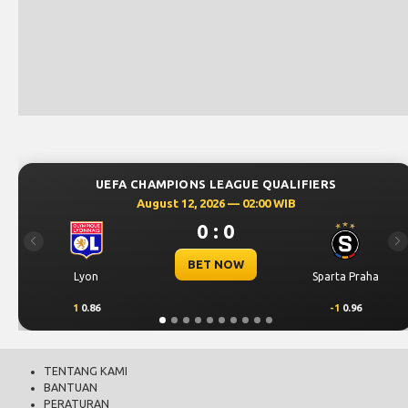
UEFA CHAMPIONS LEAGUE QUALIFIERS
August 12, 2026 — 02:00 WIB
0 : 0
Previous
Ne
BET NOW
Lyon
Sparta Praha
SK S
1
0.86
-1
0.96
-
TENTANG KAMI
BANTUAN
PERATURAN