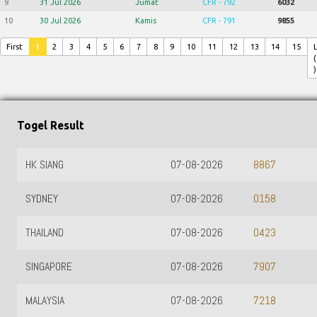
9
31 Jul 2026
Jumat
CFR - 792
6032
10
30 Jul 2026
Kamis
CFR - 791
9855
First
1
2
3
4
5
6
7
8
9
10
11
12
13
14
15
(
)
Togel Result
HK SIANG
07-08-2026
8867
SYDNEY
07-08-2026
0158
THAILAND
07-08-2026
0423
SINGAPORE
07-08-2026
7907
MALAYSIA
07-08-2026
7218