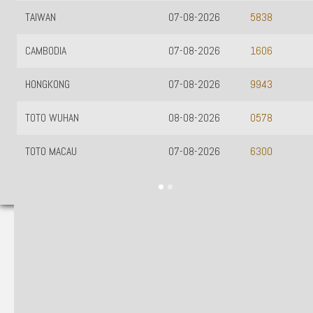
TAIWAN
07-08-2026
5838
CAMBODIA
07-08-2026
1606
HONGKONG
07-08-2026
9943
TOTO WUHAN
08-08-2026
0578
TOTO MACAU
07-08-2026
6300