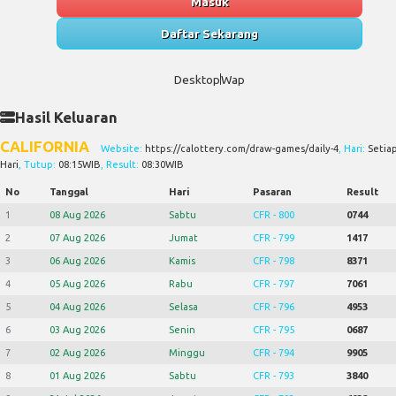
Masuk
Daftar Sekarang
Desktop
Wap
Hasil Keluaran
CALIFORNIA
Website:
https://calottery.com/draw-games/daily-4
, Hari:
Setia
Hari
, Tutup:
08:15WIB
, Result:
08:30WIB
No
Tanggal
Hari
Pasaran
Result
1
08 Aug 2026
Sabtu
CFR - 800
0744
2
07 Aug 2026
Jumat
CFR - 799
1417
3
06 Aug 2026
Kamis
CFR - 798
8371
4
05 Aug 2026
Rabu
CFR - 797
7061
5
04 Aug 2026
Selasa
CFR - 796
4953
6
03 Aug 2026
Senin
CFR - 795
0687
7
02 Aug 2026
Minggu
CFR - 794
9905
8
01 Aug 2026
Sabtu
CFR - 793
3840