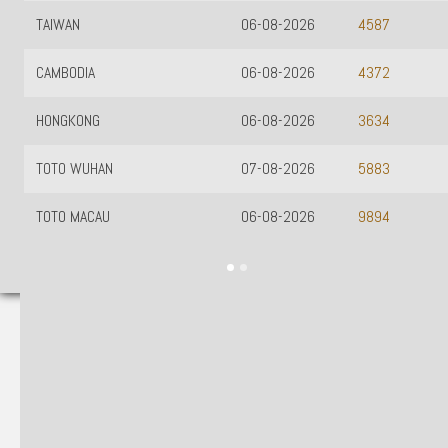
TAIWAN
06-08-2026
4587
CAMBODIA
06-08-2026
4372
HONGKONG
06-08-2026
3634
TOTO WUHAN
07-08-2026
5883
TOTO MACAU
06-08-2026
9894