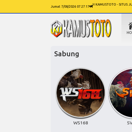
WELCOME DI KAMUSTOTO - SITUS JUDI 
Jumat 7/08/2026 07:27:17
HO
Sabung
WS168
S