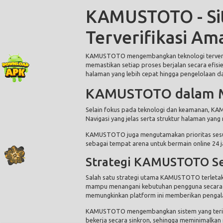
KAMUSTOTO - Situ
Terverifikasi Am
KAMUSTOTO
mengembangkan teknologi terveri
memastikan setiap proses berjalan secara efisi
halaman yang lebih cepat hingga pengelolaan da
KAMUSTOTO dalam M
Selain fokus pada teknologi dan keamanan, 
Navigasi yang jelas serta struktur halaman ya
KAMUSTOTO juga mengutamakan prioritas sesuai
sebagai tempat arena untuk bermain online 24 
Strategi KAMUSTOTO Se
Salah satu strategi utama KAMUSTOTO terletak 
mampu menangani kebutuhan pengguna secara efis
memungkinkan platform ini memberikan pengalam
KAMUSTOTO mengembangkan sistem yang terinte