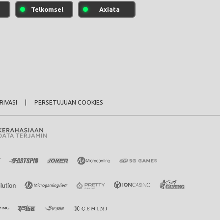
Telkomsel
Axiata
RIVASI
|
PERSETUJUAN COOKIES