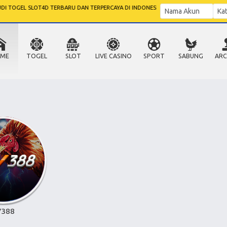
TOGEL SLOT4D TERBARU DAN TERPERCAYA DI INDONESIA - DEPOSIT PULSA VIA DANA
ME
TOGEL
SLOT
LIVE CASINO
SPORT
SABUNG
ARC
V388