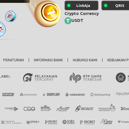
LinkAja
QRIS
Crypto Currency
USDT
PERATURAN
|
INFORMASI BANK
|
HUBUNGI KAMI
|
KEBIJAKAN P