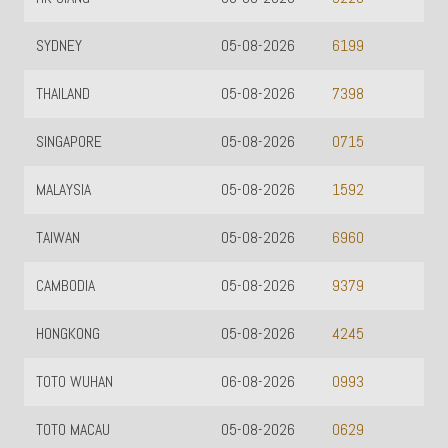
SYDNEY
05-08-2026
6199
THAILAND
05-08-2026
7398
SINGAPORE
05-08-2026
0715
MALAYSIA
05-08-2026
1592
TAIWAN
05-08-2026
6960
CAMBODIA
05-08-2026
9379
HONGKONG
05-08-2026
4245
TOTO WUHAN
06-08-2026
0993
TOTO MACAU
05-08-2026
0629