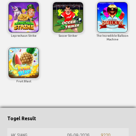
Leprechaun Strike
Soccer Striker
The Incredible Balloon
Machine
Fruit Blast
Togel Result
HK SIANG
06-08-2026
9220