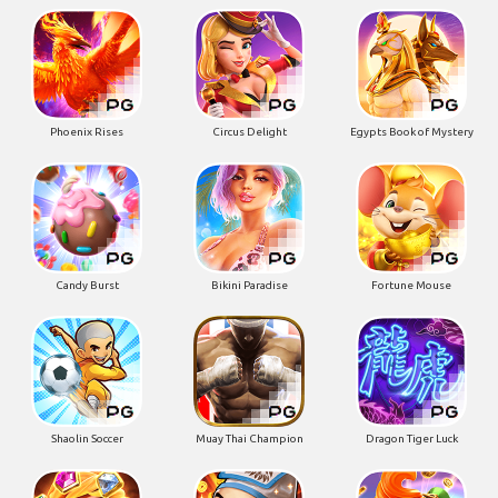
Phoenix Rises
Circus Delight
Egypts Book of Mystery
Candy Burst
Bikini Paradise
Fortune Mouse
Shaolin Soccer
Muay Thai Champion
Dragon Tiger Luck