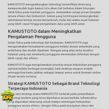
KAMUSTOTO
mengembangkan teknologi terverifikasi dirancang
mempermudah login kamus toto akses tak terbatas dalam hitungan
detik fokus pada manfaat pengguna. memastikan setiap proses berjalan
secara efisien dan terkontrol. Sistem yang terintegrasi memungkinkan
optimalisasi kinerja secara menyeluruh, mulai dari waktu muat halaman
yang lebih cepat hingga pengelolaan data yang lebih aman.
KAMUSTOTO dalam Meningkatkan
Pengalaman Pengguna
Selain fokus pada teknologi dan keamanan, KAMUSTOTO juga
mengutamakan kenyamanan pengguna melalui desain antarmuka yang
sederhana dan mudah dipahami. Navigasi yang jelas serta struktur
halaman yang rapi membantu pengguna menemukan informasi dengan
lebih cepat dan efisien.
KAMUSTOTO juga mengutamakan prioritas sesuai kebutuhan pengguna
optimal melalui berbagai perangkat, baik desktop maupun mobile
sehingga bisa kamu jadikan sebagai tempat arena untuk bermain online
24 jam secara nonstop
Strategi KAMUSTOTO Sebagai Brand Teknologi
Terpecaya Indonesia
Salah satu strategi utama KAMUSTOTO terletak pada pemanfaatan
teknologi modern yang terus diperbarui secara berkala. Infrastruktur
yang digunakan dirancang untuk mampu menangani kebutuhan
pengguna secara efisien, dengan fokus pada kecepatan akses dan