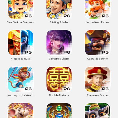
Gem Saviour Conquest
Flirting Scholar
Leprechaun Riches
Ninja vs Samurai
Vampires Charm
Captains Bounty
Journey to the Wealth
Double Fortune
Emperors Favour