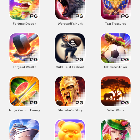
Fortune Dragon
Werewolf's Hunt
Tsar Treasures
Forge of Wealth
Wild Heist Cashout
Ultimate Striker
Ninja Raccoon Frenzy
Gladiator's Glory
Safari Wilds