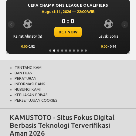
UEFA CHAMPIONS LEAGUE QUALIFIERS
August 11, 2026 — 22:00 WIB
0 : 0
Previous
Next
BET NOW
Kairat Almaty (n)
Levski Sofia
0.00
0.82
0.00
-0.94
TENTANG KAMI
BANTUAN
PERATURAN
INFORMASI BANK
HUBUNGI KAMI
KEBIJAKAN PRIVASI
PERSETUJUAN COOKIES
KAMUSTOTO - Situs Fokus Digital
Berbasis Teknologi Terverifikasi
Aman 2026