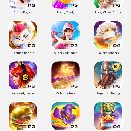
Cruise Royale
Fruity Candy
Lucky Clover Riches
Fortune Rabbit
Super Golf Drive
Bakery Bonanza
Rave Party Fever
Midas Fortune
Asgardian Rising