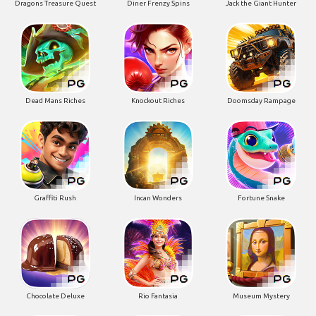
Dragons Treasure Quest
Diner Frenzy Spins
Jack the Giant Hunter
Dead Mans Riches
Knockout Riches
Doomsday Rampage
Graffiti Rush
Incan Wonders
Fortune Snake
Chocolate Deluxe
Rio Fantasia
Museum Mystery