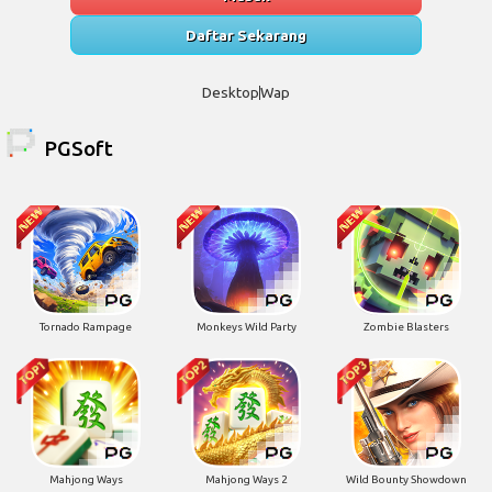
Daftar Sekarang
Desktop
Wap
PGSoft
Tornado Rampage
Monkeys Wild Party
Zombie Blasters
Mahjong Ways
Mahjong Ways 2
Wild Bounty Showdown