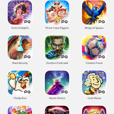
Oishi Delights
Three Crazy Piggies
Wings of Iguazu
Shark Bounty
Zombie Outbreak
Futebol Fever
Chicky Run
Mystic Potion
Cash Mania