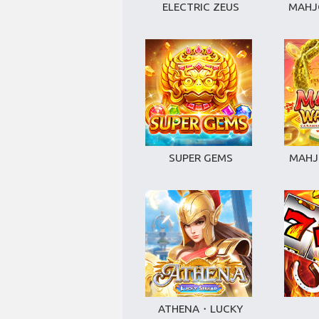
ELECTRIC ZEUS
MAHJ
SUPER GEMS
MAHJ
ATHENA・LUCKY