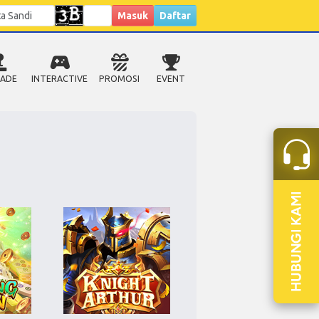
PAY TANPA POTONGAN
WELCOME DI KAMUSTOTO - SITUS JUDI TOGEL S
Masuk
Daftar
ADE
INTERACTIVE
PROMOSI
EVENT