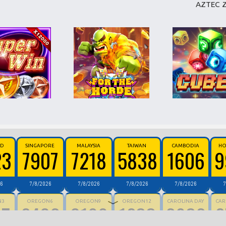
AZTEC 
UPER WIN
FOR THE HORDE
CUBE?
ND
SINGAPORE
MALAYSIA
TAIWAN
CAMBODIA
H
23
7907
7218
5838
1606
9
26
7/8/2026
7/8/2026
7/8/2026
7/8/2026
7
N3
OREGON6
OREGON9
OREGON12
CAROLINA DAY
CAR
35
2406
0198
1233
6936
2
GGY MASTER
CYBER CUBE
SUPER GEM