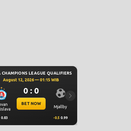
/8/2026
8/8/2026
OOM
LUCKY ACE
FOOTBALL F24 INTERNATIONAL
FRIENDLY
August 8, 2026 — 04:45 WIB
0 : 2
Next
BET NOW
Wales
e-France
UY・
CRAZY 777
0
-0.40
0.00
0.16
IG