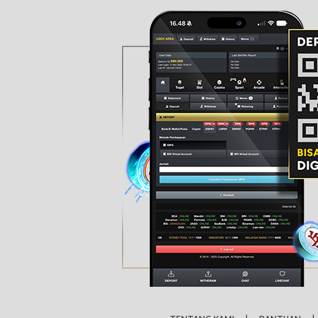
FANTASY
GO
SOUTHEAST ASIA
LUCKY POKER 2
BU