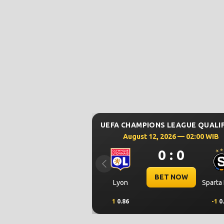
7/8/2026
8/8/20
DENG DENG
PYRAM
UEFA CHAMPIONS LEAGUE QUALIF
August 11, 2026 — 22:59 WIB
0 : 0
Previous
BET NOW
Union 
Bodo Glimt
Gill
0.75
0.82
-0.75
CHEF HUSKY
FEATU
P