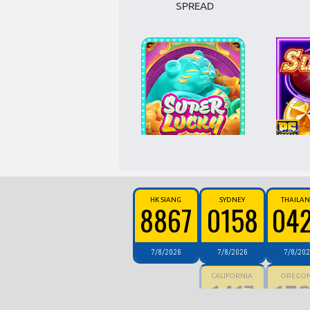
SPREAD
SUPER LUCKY
S
HK SIANG
SYDNEY
THAILA
8867
0158
04
7/8/2026
7/8/2026
7/8/20
CALIFORNIA
OREGO
1417
15
WHAT THE FA
PI