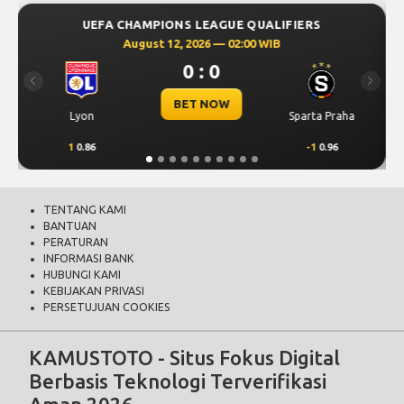
E QUALIFIERS
UEFA CHAMPIONS LEAGUE QUA
2:00 WIB
August 12, 2026 — 01:15 W
0 : 0
Previous
Next
BET NOW
Sparta Praha
Slovan Bratislava
-1
0.96
0.5
0.83
TENTANG KAMI
BANTUAN
PERATURAN
INFORMASI BANK
HUBUNGI KAMI
KEBIJAKAN PRIVASI
PERSETUJUAN COOKIES
KAMUSTOTO - Situs Fokus Digital
Berbasis Teknologi Terverifikasi