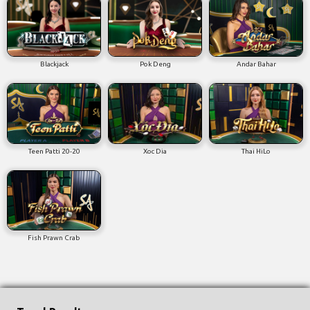
Blackjack
Pok Deng
Andar Bahar
Teen Patti 20-20
Xoc Dia
Thai HiLo
Fish Prawn Crab