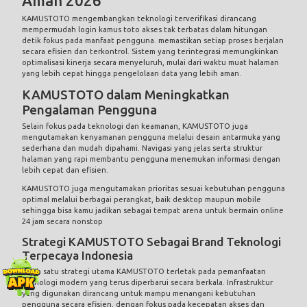
Aman 2026
KAMUSTOTO
mengembangkan teknologi terverifikasi dirancang
mempermudah login kamus toto akses tak terbatas dalam hitungan
detik fokus pada manfaat pengguna. memastikan setiap proses berjalan
secara efisien dan terkontrol. Sistem yang terintegrasi memungkinkan
optimalisasi kinerja secara menyeluruh, mulai dari waktu muat halaman
yang lebih cepat hingga pengelolaan data yang lebih aman.
KAMUSTOTO dalam Meningkatkan
Pengalaman Pengguna
Selain fokus pada teknologi dan keamanan, KAMUSTOTO juga
mengutamakan kenyamanan pengguna melalui desain antarmuka yang
sederhana dan mudah dipahami. Navigasi yang jelas serta struktur
halaman yang rapi membantu pengguna menemukan informasi dengan
lebih cepat dan efisien.
KAMUSTOTO juga mengutamakan prioritas sesuai kebutuhan pengguna
optimal melalui berbagai perangkat, baik desktop maupun mobile
sehingga bisa kamu jadikan sebagai tempat arena untuk bermain online
24 jam secara nonstop
Strategi KAMUSTOTO Sebagai Brand Teknologi
Terpecaya Indonesia
Salah satu strategi utama KAMUSTOTO terletak pada pemanfaatan
teknologi modern yang terus diperbarui secara berkala. Infrastruktur
yang digunakan dirancang untuk mampu menangani kebutuhan
pengguna secara efisien, dengan fokus pada kecepatan akses dan