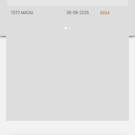
TOTO MACAU
06-08-2026
9894