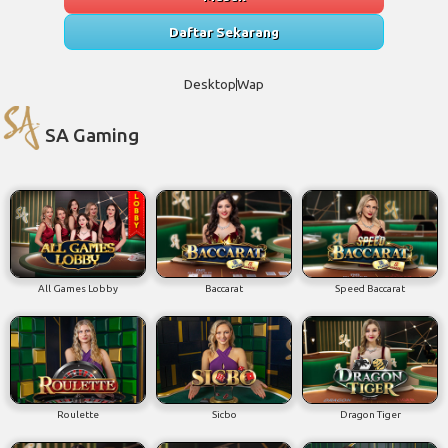
Daftar Sekarang
Desktop
Wap
SA Gaming
All Games Lobby
Baccarat
Speed Baccarat
Roulette
Sicbo
Dragon Tiger