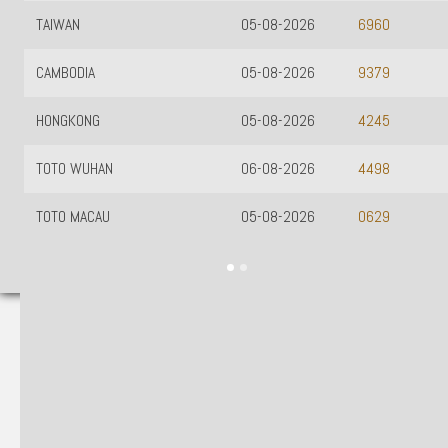
TAIWAN
05-08-2026
6960
CAMBODIA
05-08-2026
9379
HONGKONG
05-08-2026
4245
TOTO WUHAN
06-08-2026
4498
TOTO MACAU
05-08-2026
0629