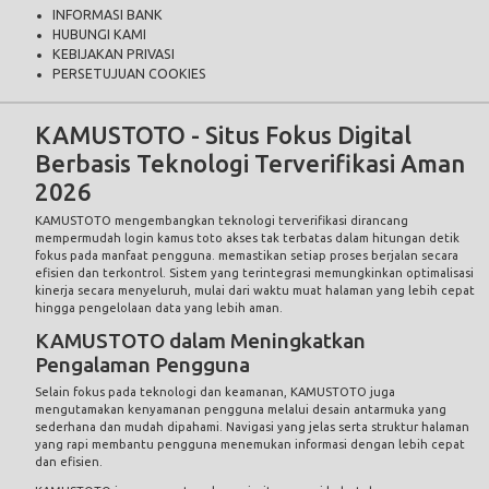
INFORMASI BANK
HUBUNGI KAMI
KEBIJAKAN PRIVASI
PERSETUJUAN COOKIES
KAMUSTOTO - Situs Fokus Digital
Berbasis Teknologi Terverifikasi Aman
2026
KAMUSTOTO
mengembangkan teknologi terverifikasi dirancang
mempermudah login kamus toto akses tak terbatas dalam hitungan detik
fokus pada manfaat pengguna. memastikan setiap proses berjalan secara
efisien dan terkontrol. Sistem yang terintegrasi memungkinkan optimalisasi
kinerja secara menyeluruh, mulai dari waktu muat halaman yang lebih cepat
hingga pengelolaan data yang lebih aman.
KAMUSTOTO dalam Meningkatkan
Pengalaman Pengguna
Selain fokus pada teknologi dan keamanan, KAMUSTOTO juga
mengutamakan kenyamanan pengguna melalui desain antarmuka yang
sederhana dan mudah dipahami. Navigasi yang jelas serta struktur halaman
yang rapi membantu pengguna menemukan informasi dengan lebih cepat
dan efisien.