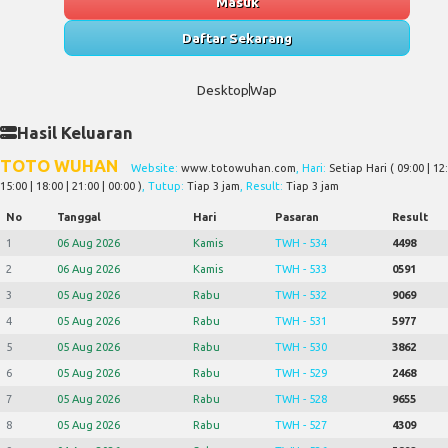
Masuk
Daftar Sekarang
Desktop
Wap
Hasil Keluaran
TOTO WUHAN
Website:
www.totowuhan.com
, Hari:
Setiap Hari ( 09:00 | 12:
15:00 | 18:00 | 21:00 | 00:00 )
, Tutup:
Tiap 3 jam
, Result:
Tiap 3 jam
No
Tanggal
Hari
Pasaran
Result
1
06 Aug 2026
Kamis
TWH - 534
4498
2
06 Aug 2026
Kamis
TWH - 533
0591
3
05 Aug 2026
Rabu
TWH - 532
9069
4
05 Aug 2026
Rabu
TWH - 531
5977
5
05 Aug 2026
Rabu
TWH - 530
3862
6
05 Aug 2026
Rabu
TWH - 529
2468
7
05 Aug 2026
Rabu
TWH - 528
9655
8
05 Aug 2026
Rabu
TWH - 527
4309