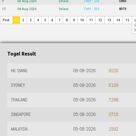
9
04 Aug 2026
Selasa
TWH - 526
5892
10
04 Aug 2026
Selasa
TWH - 525
8373
First
1
2
3
4
5
6
7
8
9
10
11
12
13
14
15
(
)
Togel Result
HK SIANG
06-08-2026
9220
SYDNEY
05-08-2026
6199
THAILAND
05-08-2026
7398
SINGAPORE
05-08-2026
0715
MALAYSIA
05-08-2026
1592