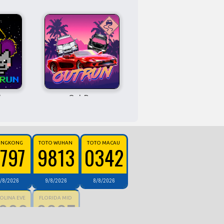
t
Out Run
ONGKONG
TOTO WUHAN
TOTO MACAU
797
9813
0342
/8/2026
9/8/2026
8/8/2026
OLINA EVE
FLORIDA MID
880
8005
el
Fish Prawn Crab