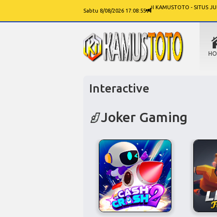
WELCOME DI KAMUSTOTO - SITUS JUDI TOG
Sabtu 8/08/2026 17:08:56
HO
Interactive
Joker Gaming