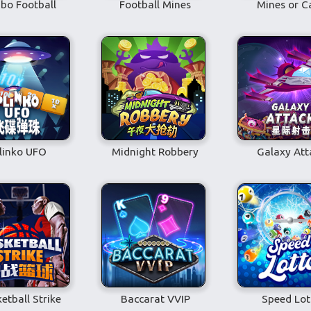
bo Football
Football Mines
Mines or C
linko UFO
Midnight Robbery
Galaxy Att
etball Strike
Baccarat VVIP
Speed Lot