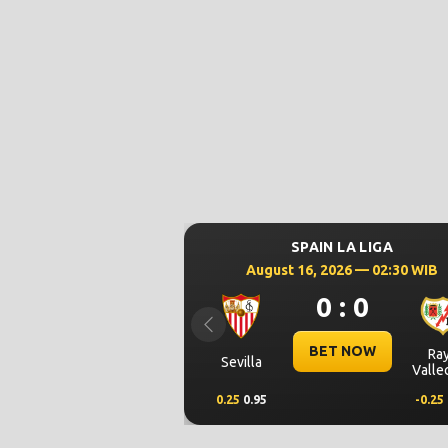
8/8/2026
8/8/20
Belangkai
Bac
UEFA CHAMPIONS LEAGUE QUALIF
August 12, 2026 — 01:30 WIB
0 : 0
Previous
BET NOW
SK Sturm
Fener
Graz
-0.5
0.95
0.5
0
Virtual Domino QQ
Vir