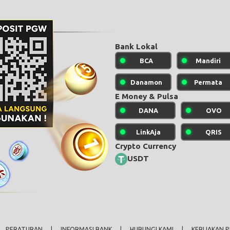
Bank Lokal
BCA
Mandiri
Danamon
Permata
mber Game
Fan Tan
RNG Wa
E Money & Pulsa
DANA
OVO
LinkAja
QRIS
Crypto Currency
USDT
Atom
Thunder Blackjack
Thunder D
PERATURAN
|
INFORMASI BANK
|
HUBUNGI KAMI
|
KEBIJAKAN P