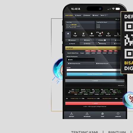
Tai Xiu
Nu
Keno
TENTANG KAMI
|
BANTUAN
|