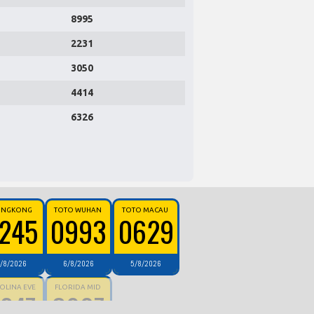
8995
2231
3050
4414
6326
ONGKONG
TOTO WUHAN
TOTO MACAU
245
0993
0629
/8/2026
6/8/2026
5/8/2026
OLINA EVE
FLORIDA MID
247
3907