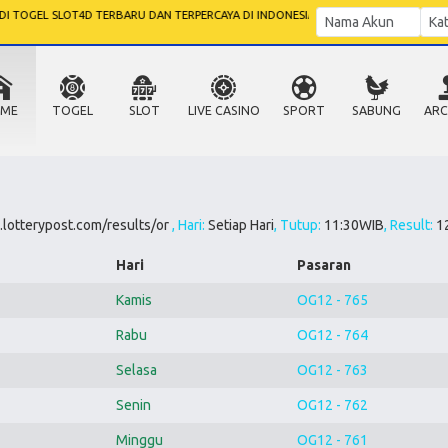
OGEL SLOT4D TERBARU DAN TERPERCAYA DI INDONESIA - DEPOSIT PULSA VIA DANA
ME
TOGEL
SLOT
LIVE CASINO
SPORT
SABUNG
ARC
.lotterypost.com/results/or
, Hari:
Setiap Hari
, Tutup:
11:30WIB
, Result:
1
Hari
Pasaran
Kamis
OG12 - 765
Rabu
OG12 - 764
Selasa
OG12 - 763
Senin
OG12 - 762
Minggu
OG12 - 761