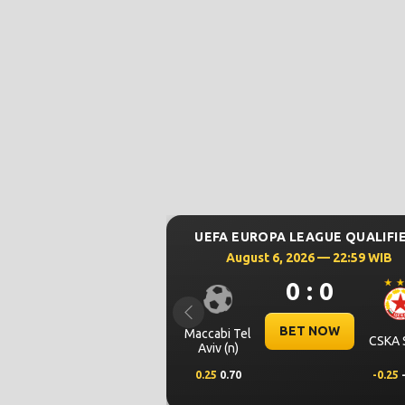
6/8/2026
6/8/20
 QUALIFIERS
UEFA EUROPA LEAGUE QUALIFIERS
2:00 WIB
August 7, 2026 — 00:00 WIB
0 : 0
Previous
BET NOW
CS
Red Bull
Pafos FC
Universitatea
Salzburg
Craiova
1
0.90
-1
0.91
0.25
0.90