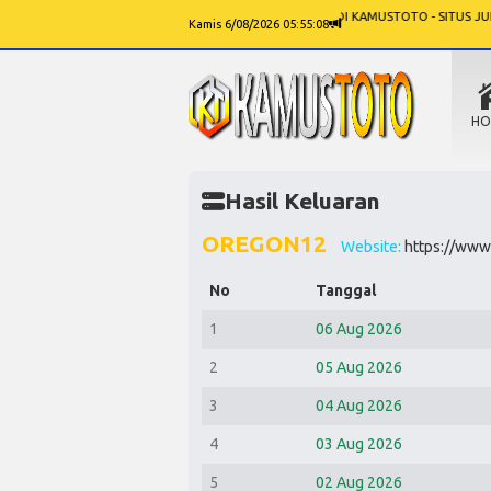
WELCOME DI KAMUSTOTO - SITUS JUDI T
Kamis 6/08/2026 05:55:08
HO
Hasil Keluaran
OREGON12
Website:
https://www
No
Tanggal
1
06 Aug 2026
2
05 Aug 2026
3
04 Aug 2026
4
03 Aug 2026
5
02 Aug 2026