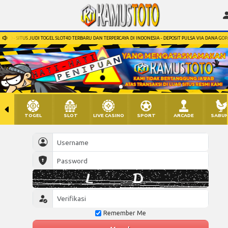
- SITUS JUDI TOGEL SLOT4D TERBARU DAN TERPERCAYA DI INDONESIA - DEPOSIT PULSA VIA DANA GOPAY
TOGEL
SLOT
LIVE CASINO
SPORT
ARCADE
SABU
Remember Me