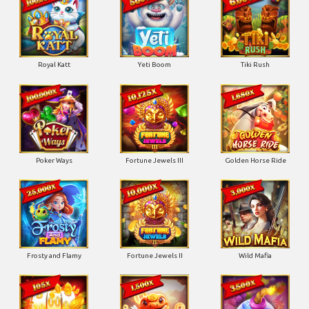
Royal Katt
Yeti Boom
Tiki Rush
Poker Ways
Fortune Jewels III
Golden Horse Ride
Frosty and Flamy
Fortune Jewels II
Wild Mafia