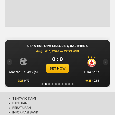
UEFA EUROPA LEAGUE QUALIFIERS
August 6, 2026 — 22:59 WIB
0 : 0
Previous
Next
BET NOW
Maccabi Tel Aviv (n)
CSKA Sofia
0.25
0.72
-0.25
-0.88
TENTANG KAMI
BANTUAN
PERATURAN
INFORMASI BANK