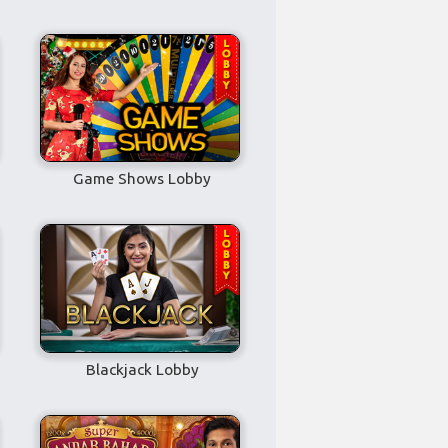
Game Shows Lobby
Blackjack Lobby