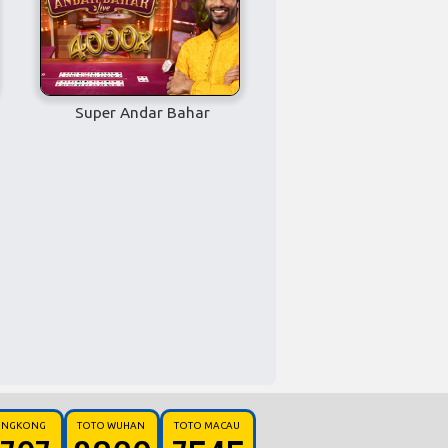
Super Andar Bahar
ONGKONG
TOTO WUHAN
TOTO MACAU