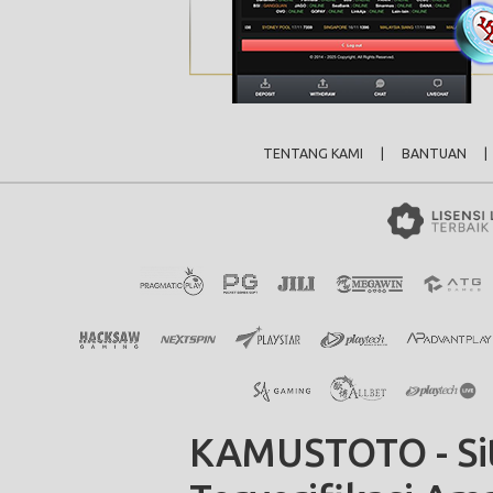
TENTANG KAMI
|
BANTUAN
|
KAMUSTOTO - Situ