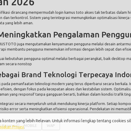
an 2026
fikasi dirancang mempermudah login kamus toto akses tak terbatas dalam h
en dan terkontrol. Sistem yang terintegrasi memungkinkan optimalisasi kinerja
ta yang lebih aman.
eningkatkan Pengalaman Penggu
KAMUSTOTO juga mengutamakan kenyamanan pengguna melalui desain antarmu
ng rapi membantu pengguna menemukan informasi dengan lebih cepat dan efisie
 kebutuhan pengguna optimal melalui berbagai perangkat, baik desktop ma
jam secara nonstop
bagai Brand Teknologi Terpecaya Indo
pada pemanfaatan teknologi modern yang terus diperbarui secara berkala. In
ien, dengan fokus pada kecepatan akses dan kestabilan sistem. Optimalisasi 
an yang responsif tanpa gangguan berarti, bahkan dalam kondisi trafik tingg
grasi secara menyeluruh untuk mendukung kinerja platform. Setiap kompone
risiko error serta meningkatkan efisiensi operasional. Pendekatan ini memas
 konten yang lebih Relevan. Untuk informasi lengkap tentang cookies sil
ts Reserved.
MOBILE
WAP
ijakan Privasi
.