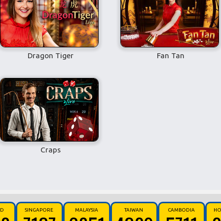
Dragon Tiger
Fan Tan
Craps
ND
SINGAPORE
MALAYSIA
TAIWAN
CAMBODIA
H