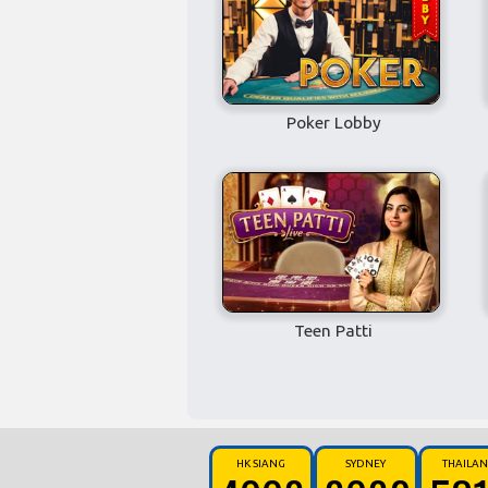
Poker Lobby
Teen Patti
HK SIANG
SYDNEY
THAILA