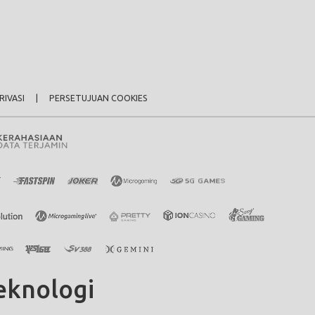
RIVASI
|
PERSETUJUAN COOKIES
eknologi