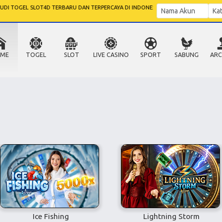
GEL SLOT4D TERBARU DAN TERPERCAYA DI INDONESIA - DEPOSIT PULSA VIA DANA 
ME
TOGEL
SLOT
LIVE CASINO
SPORT
SABUNG
ARC
Ice Fishing
Lightning Storm