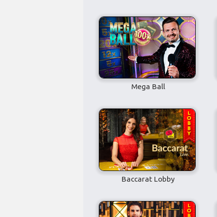
Mega Ball
Baccarat Lobby