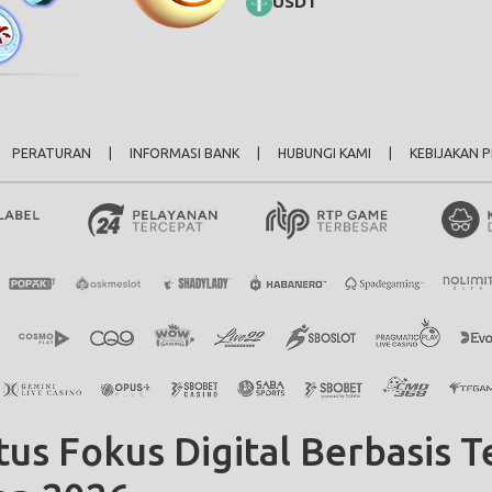
USDT
PERATURAN
|
INFORMASI BANK
|
HUBUNGI KAMI
|
KEBIJAKAN P
s Fokus Digital Berbasis T