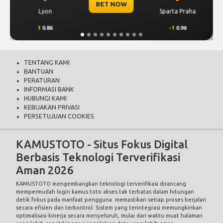
ET NOW
BET N
Sparta Praha
SK Sturm Graz
-1
0.96
-0.5
0.95
TENTANG KAMI
BANTUAN
PERATURAN
INFORMASI BANK
HUBUNGI KAMI
KEBIJAKAN PRIVASI
PERSETUJUAN COOKIES
KAMUSTOTO - Situs Fokus Digital
Berbasis Teknologi Terverifikasi
Aman 2026
KAMUSTOTO
mengembangkan teknologi terverifikasi dirancang
mempermudah login kamus toto akses tak terbatas dalam hitungan
detik fokus pada manfaat pengguna. memastikan setiap proses berjalan
secara efisien dan terkontrol. Sistem yang terintegrasi memungkinkan
optimalisasi kinerja secara menyeluruh, mulai dari waktu muat halaman