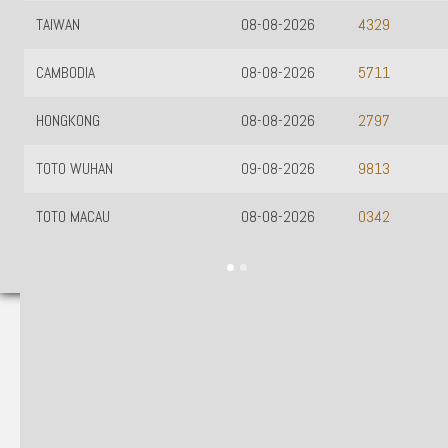
TAIWAN
08-08-2026
4329
CAMBODIA
08-08-2026
5711
HONGKONG
08-08-2026
2797
TOTO WUHAN
09-08-2026
9813
TOTO MACAU
08-08-2026
0342