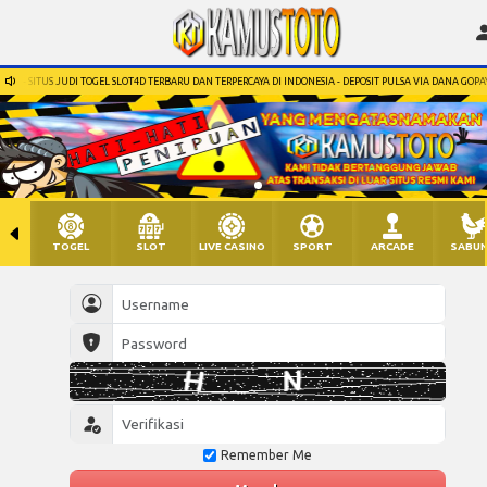
 SITUS JUDI TOGEL SLOT4D TERBARU DAN TERPERCAYA DI INDONESIA - DEPOSIT PULSA VIA DANA GOPAY T
TOGEL
SLOT
LIVE CASINO
SPORT
ARCADE
SABU
Remember Me